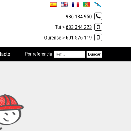
986 184 950
Tui >
633 344 223
Ourense >
601 576 119
tacto
Por referencia