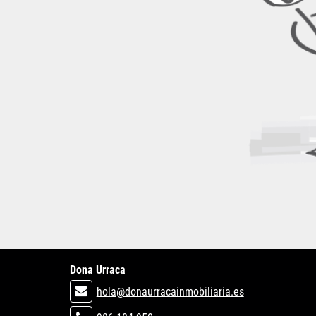
Dona Urraca
hola@donaurracainmobiliaria.es