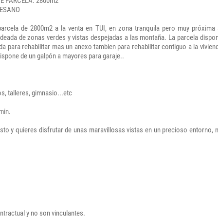
IE PARCELA: 2800m2
TESANO
parcela de 2800m2 a la venta en TUI, en zona tranquila pero muy próxima 
odeada de zonas verdes y vistas despejadas a las montaña. La parcela dispo
nda para rehabilitar mas un anexo tambien para rehabilitar contiguo a la vivien
 dispone de un galpón a mayores para garaje..
 talleres, gimnasio...etc
min.
sto y quieres disfrutar de unas maravillosas vistas en un precioso entorno, 
ntractual y no son vinculantes.