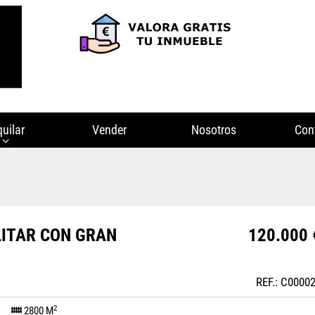
quilar
Vender
Nosotros
Con
LITAR CON GRAN
120.000 
REF.: C0000
2
s)
2800 M