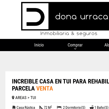
Inicio
Comprar
Al
INCREIBLE CASA EN TUI PARA REHABI
PARCELA
VENTA
AREAS > TUI
2
Casa Rústica
72 M
2 Dormitorio(s)
1 Baño(