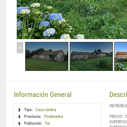
3
/
16
Información General
Descr
INCREIBL
Tipo:
Casa rústica
Provincia:
Pontevedra
PRECIO: 1
SUPERFIC
Población:
Tui