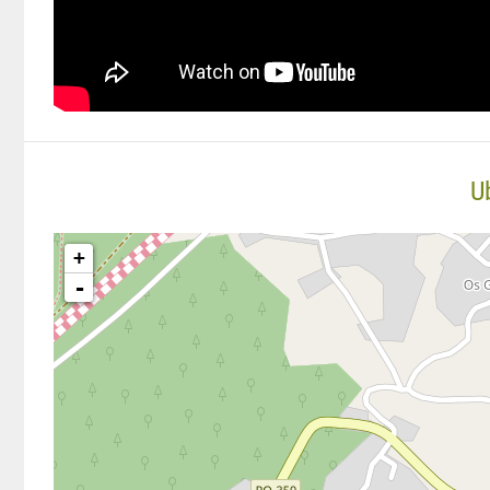
U
+
-