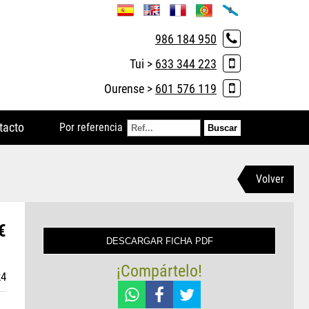
986 184 950
Tui >
633 344 223
Ourense >
601 576 119
tacto
Por referencia
Volver
€
¡Compártelo!
24