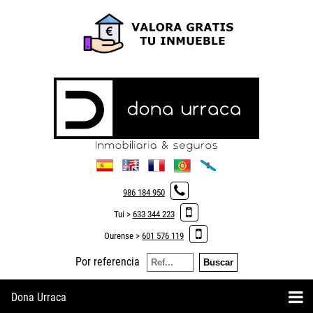
986 184 950
Tui >
633 344 223
Ourense >
601 576 119
Por referencia
Dona Urraca